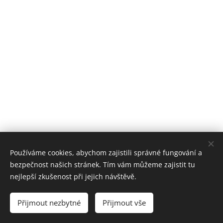
Používáme cookies, abychom zajistili správné fungování a
bezpečnost našich stránek. Tím vám můžeme zajistit tu
nejlepší zkušenost při jejich návštěvě.
Přijmout nezbytné
Přijmout vše
Cookies