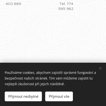
403 889
Tel. 774
595 962
Používáme cookies, abychom zajistili správné fungování a
bezpečnost našich stránek. Tím vám můžeme zajistit tu
nejlepší zkušenost při jejich návštěvě.
Přijmout nezbytné
Přijmout vše
Cookies