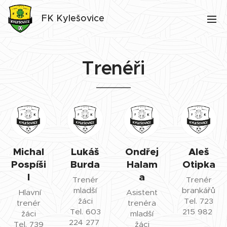
FK Kylešovice
Trenéři
Michal
Lukáš
Ondřej
Aleš
Pospíši
Burda
Halam
Otipka
l
a
Trenér
Trenér
mladší
brankářů
Hlavní
Asistent
žáci
Tel. 723
trenér
trenéra
Tel. 603
215 982
žáci
mladší
224 277
Tel. 739
žáci